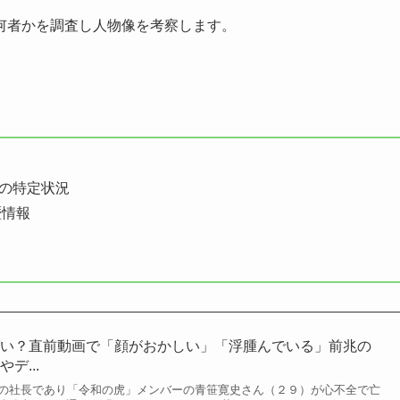
何者かを調査し人物像を考察します。
像の特定状況
歴情報
ばい？直前動画で「顔がおかしい」「浮腫んでいる」前兆の
デ...
社の社長であり「令和の虎」メンバーの青笹寛史さん（２９）が心不全で亡