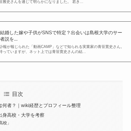
雅史さんを通じて明らかになりました。 若き...
結婚した嫁や子供がSNSで特定？出会いは島根大学のサー
説を...
で訃報が報じられた「動画CAMP」などで知られる実業家の青笹寛史さん。
っていますが、ネット上では青笹寛史さんの結...
目次
何者？｜wiki経歴とプロフィール整理
出身高校・大学を考察
高校」