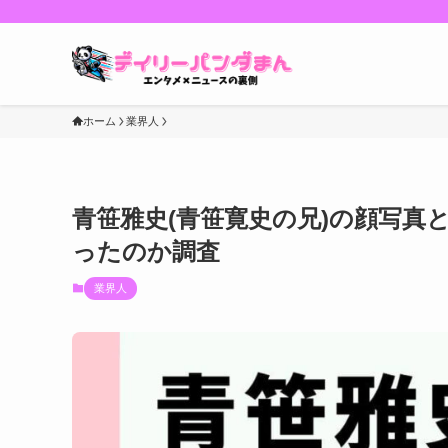
ホーム
業界人
青笹雅史(青笹寛史の兄)の顔写真と
ったのか調査
業界人