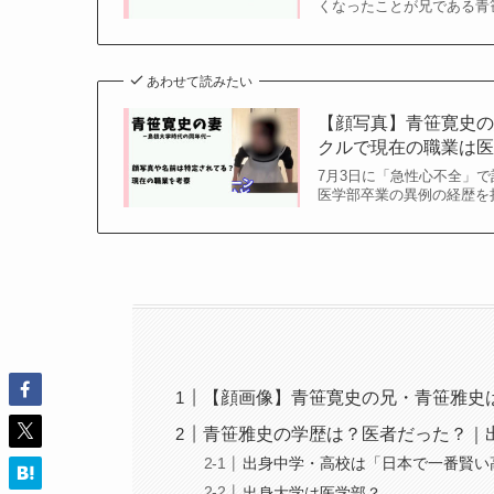
くなったことが兄である青笹
あわせて読みたい
【顔写真】青笹寛史の
クルで現在の職業は医者
7月3日に「急性心不全」
医学部卒業の異例の経歴を持
【顔画像】青笹寛史の兄・青笹雅史は
青笹雅史の学歴は？医者だった？｜
出身中学・高校は「日本で一番賢い
出身大学は医学部？