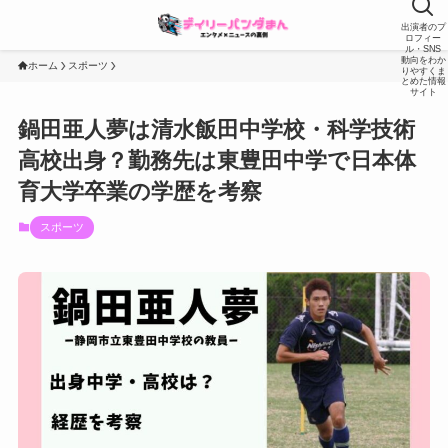
出演者のプ
ロフィー
ル・SNS
動向をわか
ホーム
スポーツ
りやすくま
とめた情報
サイト
鍋田亜人夢は清水飯田中学校・科学技術
高校出身？勤務先は東豊田中学で日本体
育大学卒業の学歴を考察
スポーツ