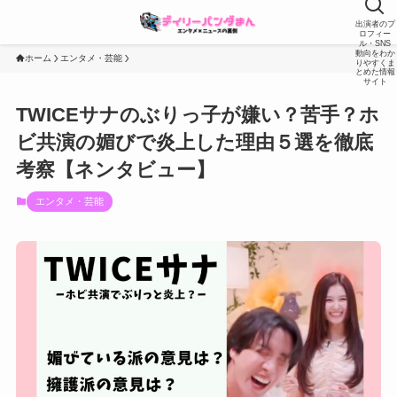
出演者のプ
ロフィー
ル・SNS
動向をわか
ホーム
エンタメ・芸能
りやすくま
とめた情報
サイト
TWICEサナのぶりっ子が嫌い？苦手？ホ
ビ共演の媚びで炎上した理由５選を徹底
考察【ネンタビュー】
エンタメ・芸能