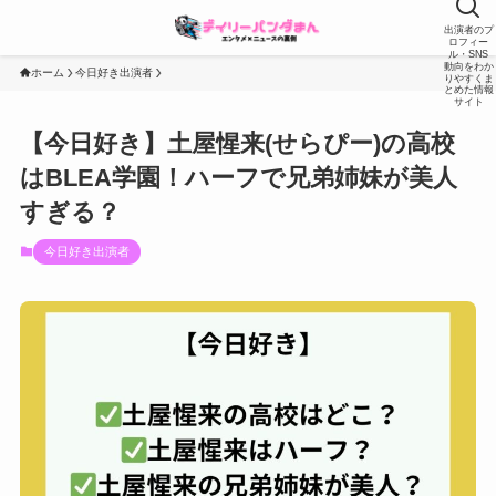
出演者のプ
ロフィー
ル・SNS
動向をわか
ホーム
今日好き出演者
りやすくま
とめた情報
サイト
【今日好き】土屋惺来(せらぴー)の高校
はBLEA学園！ハーフで兄弟姉妹が美人
すぎる？
今日好き出演者