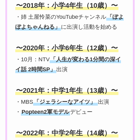
〜2018年：小学4年生（10歳）〜
・姉 土屋怜菜のYouTubeチャンネル
「ぽよ
ぽよちゃんねる」
に出演し活動を始める
〜2020年：小学6年生（12歳）〜
・10月：NTV
「人生が変わる1分間の深イ
イ話 2時間SP」
出演
〜2021年：中学1年生（13歳）〜
・MBS
「ジェラシーなアイツ」
出演
・
Popteen2軍モデル
デビュー
〜2022年：中学2年生（14歳）〜