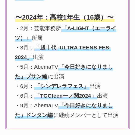
〜2024年：高校1年生（16歳）〜
・2月：芸能事務所
「A-LIGHT（エーライ
ツ）」
所属
・3月：
「超十代 -ULTRA TEENS FES-
2024」
出演
・5月：AbemaTV
「今日好きになりまし
た」プサン編
に出演
・6月：
「シンデレラフェス」
出演
・6月：
「TGCteen一ノ関2024」
出演
・9月：AbemaTV
「今日好きになりまし
た」ドンタン編
に継続メンバーとして出演