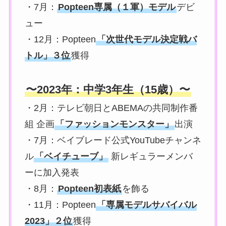
・7月：
Popteen専属（１軍）モデル
デビ
ュー
・12月：Popteen
「次世代モデル決定戦バ
トル」３位
獲得
〜2023年：中学3年生（15歳）〜
・2月：テレビ朝日とABEMAの共同制作番
組 企画
「ファッションモンスター」
出演
・7月：ベイブレード公式YouTubeチャンネ
ル
「ベイチューブ」
新レギュラーメンバ
ーに加入発表
・8月：
Popteen初表紙
を飾る
・11月：Popteen
「専属モデルサバイバル
2023」２位
獲得